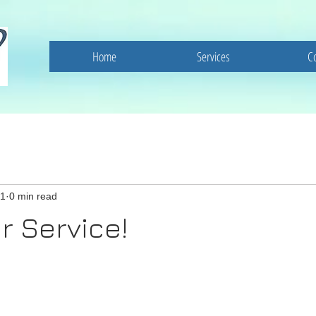
Home
Services
C
21
0 min read
 Service!