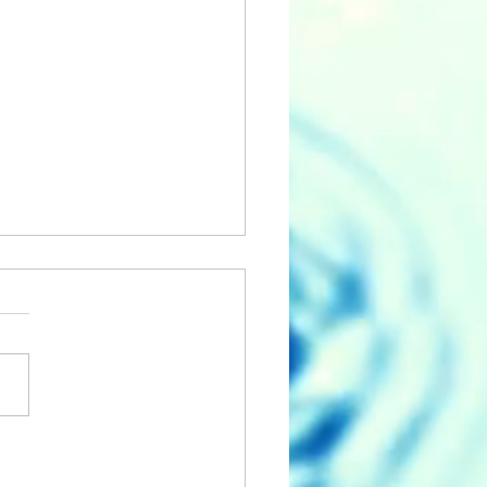
y 3rd Birthday ACC!