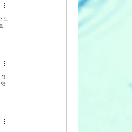
한 느
로
 쉽
되었