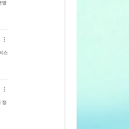
분명
서비스
 정